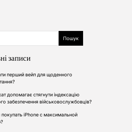
Пошук
ні записи
ати перший вейп для щоденного
тання?
кат допомагає стягнути індексацію
го забезпечення військовослужбовців?
и покупать iPhone с максимальной
ю?