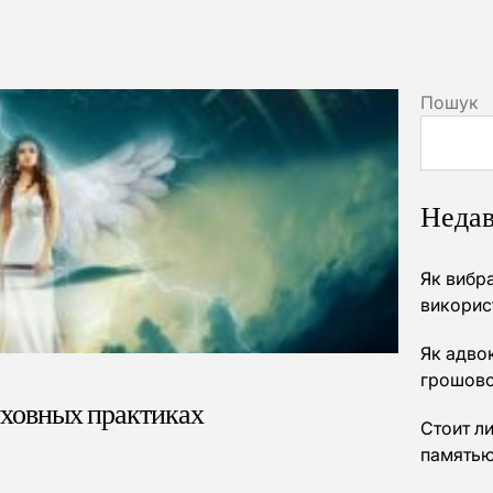
Пошук
Недав
Як вибр
викорис
Як адво
грошово
уховных практиках
Стоит л
память