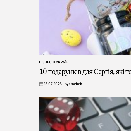
БІЗНЕС В УКРАЇНІ
ОПУБЛІКУВАТИ
10 подарунків для Сергія, які 
У
25.07.2025
pyatachok
on