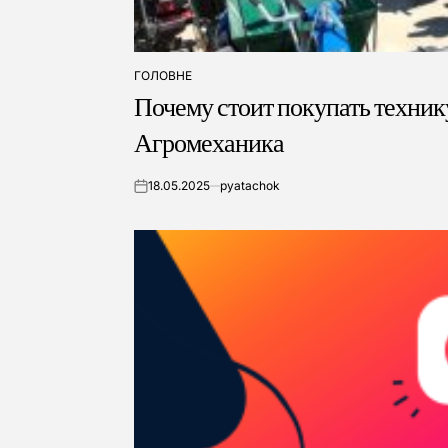
ГОЛОВНЕ
ОПУБЛІКУВАТИ
Почему стоит покупать техник
У
Агромеханика
18.05.2025
pyatachok
on