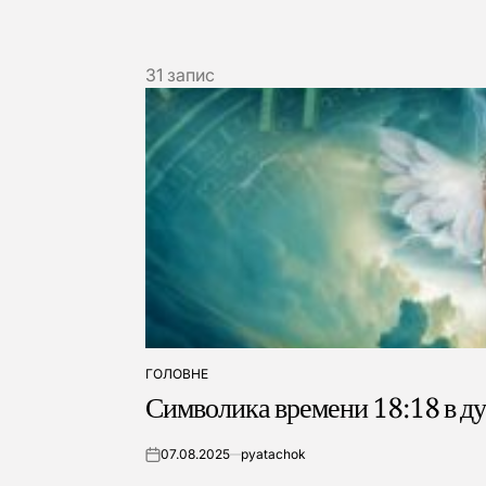
31 запис
ГОЛОВНЕ
ОПУБЛІКУВАТИ
Символика времени 18:18 в д
У
07.08.2025
pyatachok
on