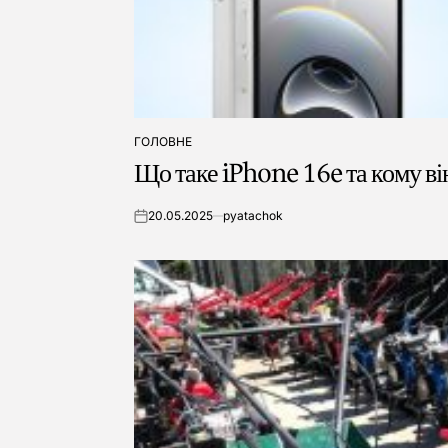
ГОЛОВНЕ
ОПУБЛІКУВАТИ
Що таке iPhone 16e та кому ві
У
20.05.2025
pyatachok
on