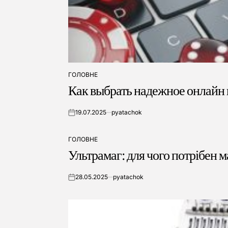
ГОЛОВНЕ
ОПУБЛІКУВАТИ
Как выбрать надежное онлайн
У
19.07.2025
pyatachok
on
ГОЛОВНЕ
ОПУБЛІКУВАТИ
Ультрамаг: для чого потрібен м
У
28.05.2025
pyatachok
on