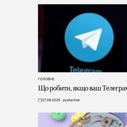
ГОЛОВНЕ
ОПУБЛІКУВАТИ
Що робити, якщо ваш Телегра
У
07.08.2025
pyatachok
on