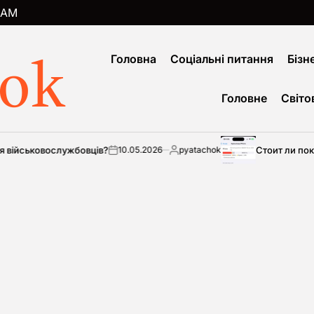
AM
hok
Головна
Соціальні питання
Бізне
Головне
Світо
ужбовців?
Стоит ли покупать iPhone
10.05.2026
pyatachok
on
Опубліковано