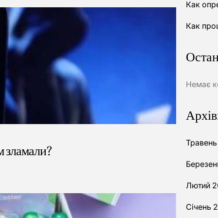
Как опр
Как про
Остан
Немає к
Архів
Травень
м зламали?
Березен
Лютий 2
Січень 