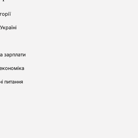
горії
 Україні
а зарплати
 економіка
і питання