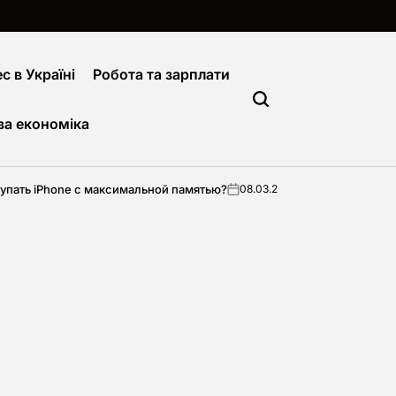
с в Україні
Робота та зарплати
ва економіка
 с максимальной памятью?
Как опред
08.03.2026
pyatachok
on
Опубліковано