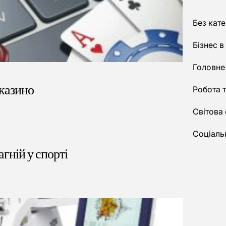
Без кате
Бізнес в
Головне
 казино
Робота т
Світова
Соціальн
агній у спорті