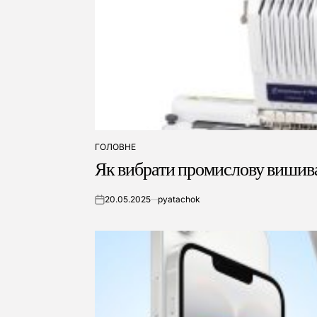
ГОЛОВНЕ
ОПУБЛІКУВАТИ
Як вибрати промислову вишив
У
20.05.2025
pyatachok
on