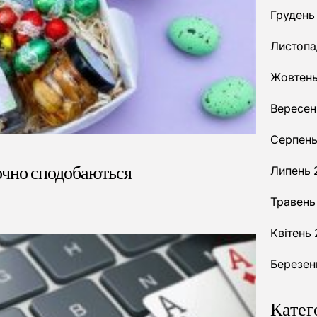
Грудень
Листопа
Жовтень
Вересен
Серпень
точно сподобаються
Липень 
Травень
Квітень
Березен
Катег