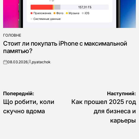
ГОЛОВНЕ
ОПУБЛІКУВАТИ
Стоит ли покупать iPhone с максимальной
У
памятью?
08.03.2026
pyatachok
on
Опубліковано
Навігація
Попередній:
Наступний:
Що робити, коли
Как прошел 2025 год
записів
скучно вдома
для бизнеса и
карьеры