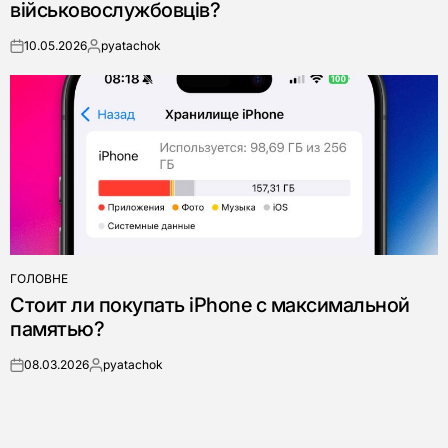
військовослужбовців?
10.05.2026
pyatachok
on
Опубліковано
ГОЛОВНЕ
ОПУБЛІКУВАТИ
Стоит ли покупать iPhone с максимальной
У
памятью?
08.03.2026
pyatachok
on
Опубліковано