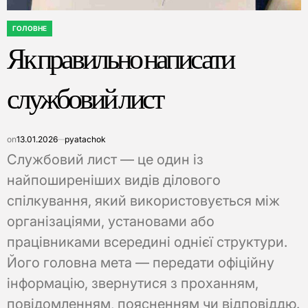
ГОЛОВНЕ
ОПУБЛІКУВАТИ
Як правильно написати
У
службовий лист
on
13.01.2026
pyatachok
Службовий лист — це один із
найпоширеніших видів ділового
спілкування, який використовується між
організаціями, установами або
працівниками всередині однієї структури.
Його головна мета — передати офіційну
інформацію, звернутися з проханням,
повідомленням, поясненням чи відповіддю.