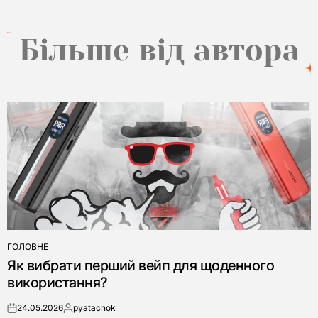
Більше від автора
ГОЛОВНЕ
ОПУБЛІКУВАТИ
Як вибрати перший вейп для щоденного
У
використання?
24.05.2026
pyatachok
on
Опубліковано