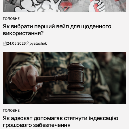
ГОЛОВНЕ
ОПУБЛІКУВАТИ
Як вибрати перший вейп для щоденного
У
використання?
24.05.2026
pyatachok
on
Опубліковано
ГОЛОВНЕ
ОПУБЛІКУВАТИ
Як адвокат допомагає стягнути індексацію
У
грошового забезпечення