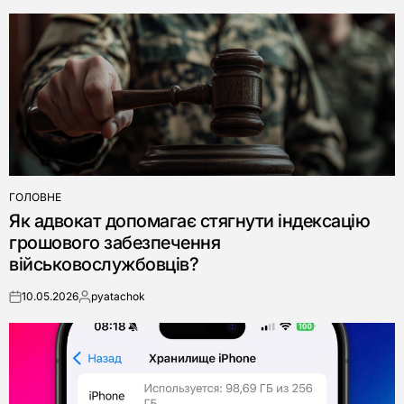
ГОЛОВНЕ
ОПУБЛІКУВАТИ
Як адвокат допомагає стягнути індексацію
У
грошового забезпечення
військовослужбовців?
10.05.2026
pyatachok
on
Опубліковано